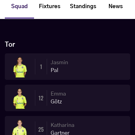
Squad
Fixtures
Standings
News
Tor
Jasmin
1
Pal
Emma
12
Götz
Katharina
25
Gartner