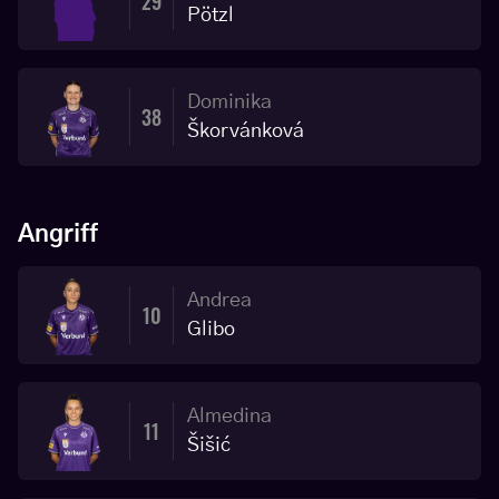
29
Pötzl
Dominika
38
Škorvánková
Angriff
Andrea
10
Glibo
Almedina
11
Šišić