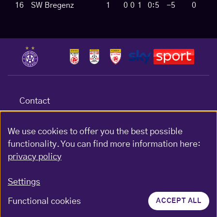
16
SW Bregenz
1
0
0
1
0:5
-5
0
Contact
Terms & conditions
Data protection
We use cookies to offer you the best possible
functionality. You can find more information here:
Impressum
privacy policy
Gewinnspiel-Bedingungen
Settings
Functional cookies
ACCEPT ALL
© FK Austria Wien