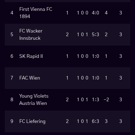
First Vienna FC
4
1
1
0
0
4:0
4
3
1894
FC Wacker
5
2
1
0
1
5:3
2
3
Innsbruck
6
SK Rapid II
1
1
0
0
1:0
1
3
7
FAC Wien
1
1
0
0
1:0
1
3
Young Violets
8
2
1
0
1
1:3
-2
3
Austria Wien
9
FC Liefering
2
1
0
1
6:3
3
3