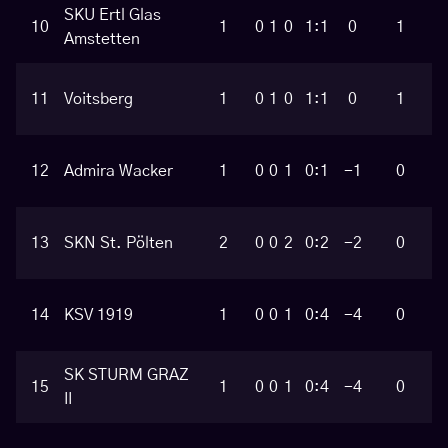
SKU Ertl Glas
10
1
0
1
0
1:1
0
1
Amstetten
11
Voitsberg
1
0
1
0
1:1
0
1
12
Admira Wacker
1
0
0
1
0:1
-1
0
13
SKN St. Pölten
2
0
0
2
0:2
-2
0
14
KSV 1919
1
0
0
1
0:4
-4
0
SK STURM GRAZ
15
1
0
0
1
0:4
-4
0
II