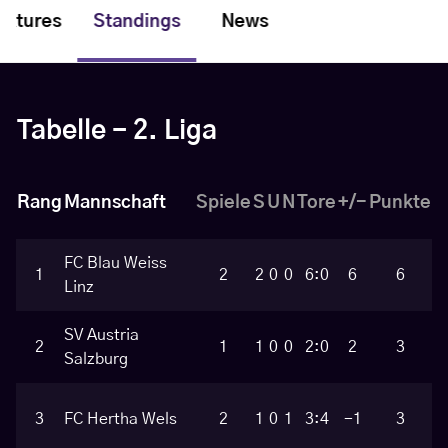
ixtures
Standings
News
Tabelle - 2. Liga
Rang
Mannschaft
Spiele
S
U
N
Tore
+/-
Punkte
FC Blau Weiss
1
2
2
0
0
6:0
6
6
Linz
SV Austria
2
1
1
0
0
2:0
2
3
Salzburg
3
FC Hertha Wels
2
1
0
1
3:4
-1
3