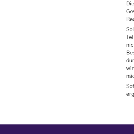
Di
Gew
Re
So
Te
nic
Be
du
wi
nä
So
erg