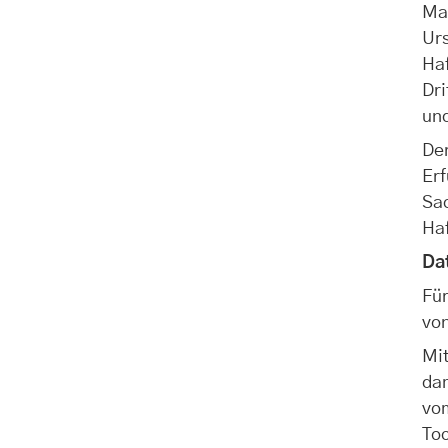
Man
Ur
Haf
Dr
un
Der
Erf
Sac
Haf
Da
Für
vo
Mit
da
vo
To