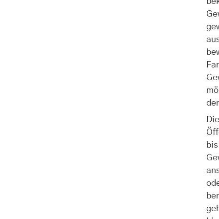
bek
Ge
ge
au
be
Far
Ge
mög
den
Die
Öff
bis
Ge
ans
od
ben
geh