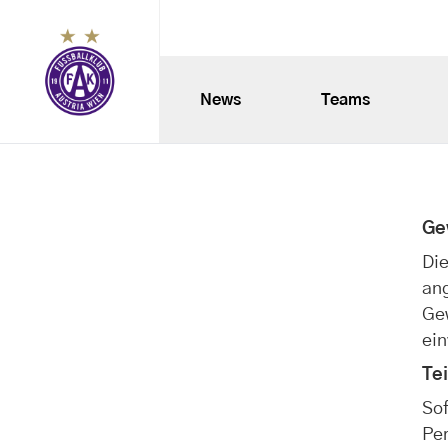
News
Teams
Ge
Die
an
Gew
ei
Te
Sof
Pe