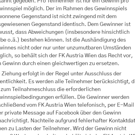
annt gegeben. Pro Teilnehmer ist nur ein Gewinn pro
winnspiel möglich. Der im Rahmen des Gewinnspiels
wonnene Gegenstand ist nicht zwingend mit dem
sgewiesenen Gegenstand identisch. Dem Gewinner ist
wusst, dass Abweichungen (insbesondere hinsichtlich
be o.ä.) bestehen können. Ist die Aushändigung des
winnes nicht oder nur unter unzumutbaren Umständen
lich, so behält sich der FK Austria Wien das Recht vor,
 Gewinn durch einen gleichwertigen zu ersetzen.
 Ziehung erfolgt in der Regel unter Ausschluss der
entlichkeit. Es werden alle Teilnehmer berücksichtigt, d
 zum Teilnahmeschluss die erforderlichen
winnspielbedingungen erfüllen. Die Gewinner werden
chließend vom FK Austria Wien telefonisch, per E-Mail
er private Message auf Facebook über den Gewinn
achrichtigt. Nachteile aufgrund fehlerhafter Kontaktda
en zu Lasten der Teilnehmer. Wird der Gewinn nicht