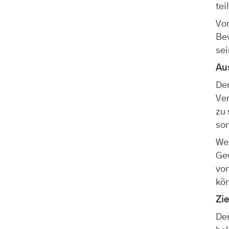
tei
Von
Bev
sei
Au
Der
Ve
zu 
so
Wei
Ge
vo
kö
Zi
De