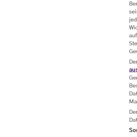
Be
sei
jed
Wid
au
Ste
Ge
Der
aus
Gen
Be
Da
Ma
Der
Da
So