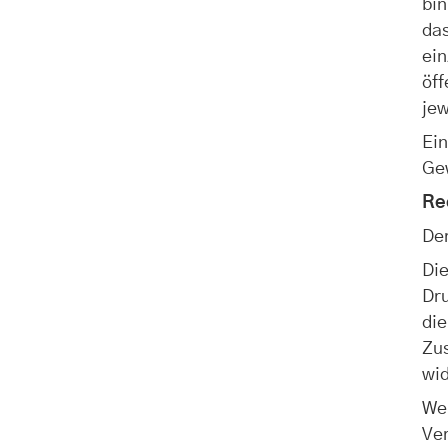
bin
das
ei
öff
je
Ei
Gew
Re
De
Die
Dru
di
Zu
wid
Wei
Ver