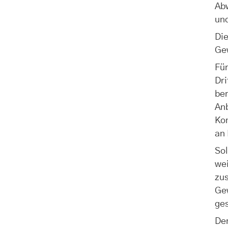
Abw
und
Die
Ge
Für
Dri
ber
Anb
Kon
an 
Sol
wei
zus
Ge
ges
Der