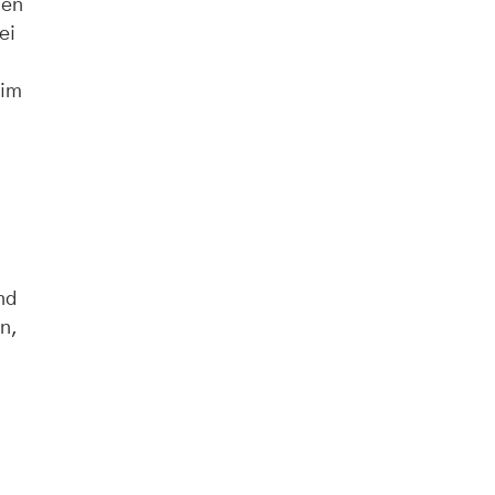
ien
ei
eim
nd
n,