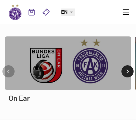
EN
Viola TV
On Ear