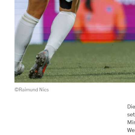
©Raimund Nics
Die
set
Min
Wen