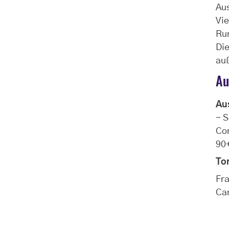
Aus
Vie
Run
Die
au
Au
Au
- S
Cor
90+
To
Fra
Ca