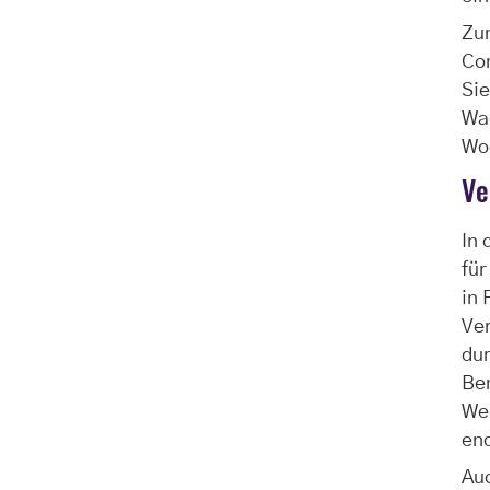
Zum
Co
Sie
Wa
Wo
Ve
In 
für
in 
Ve
dur
Be
Wei
end
Auc