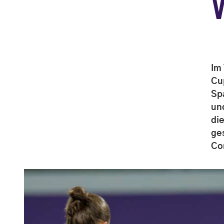
V
Im
Cu
Sp
un
di
ge
Co