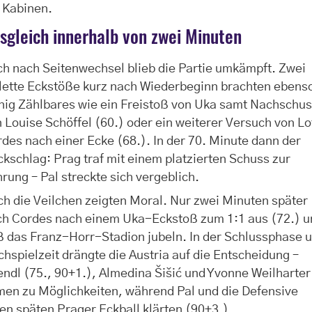
 Kabinen.
sgleich innerhalb von zwei Minuten
h nach Seitenwechsel blieb die Partie umkämpft. Zwei
olette Eckstöße kurz nach Wiederbeginn brachten ebens
nig Zählbares wie ein Freistoß von Uka samt Nachschu
 Louise Schöffel (60.) oder ein weiterer Versuch von Lo
des nach einer Ecke (68.). In der 70. Minute dann der
kschlag: Prag traf mit einem platzierten Schuss zur
rung – Pal streckte sich vergeblich.
h die Veilchen zeigten Moral. Nur zwei Minuten später
ich Cordes nach einem Uka-Eckstoß zum 1:1 aus (72.) 
ß das Franz-Horr-Stadion jubeln. In der Schlussphase 
hspielzeit drängte die Austria auf die Entscheidung –
endl (75., 90+1.), Almedina Šišić und Yvonne Weilharter
men zu Möglichkeiten, während Pal und die Defensive
en späten Prager Eckball klärten (90+3.).