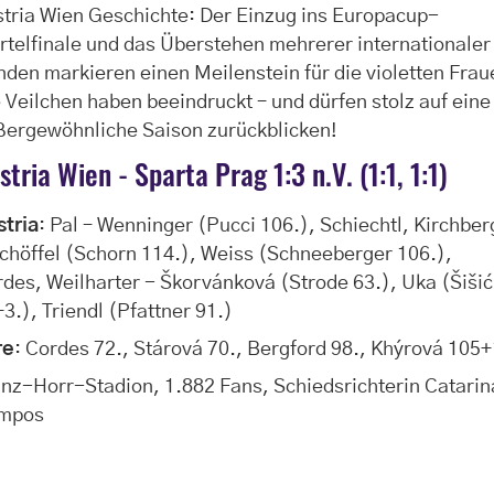
tria Wien Geschichte: Der Einzug ins Europacup-
rtelfinale und das Überstehen mehrerer internationaler
den markieren einen Meilenstein für die violetten Frau
 Veilchen haben beeindruckt – und dürfen stolz auf eine
ßergewöhnliche Saison zurückblicken!
stria Wien - Sparta Prag 1:3 n.V. (1:1, 1:1)
stria
: Pal – Wenninger (Pucci 106.), Schiechtl, Kirchber
chöffel (Schorn 114.), Weiss (Schneeberger 106.),
des, Weilharter - Škorvánková (Strode 63.), Uka (Šišić
3.), Triendl (Pfattner 91.)
re
: Cordes 72., Stárová 70., Bergford 98., Khýrová 105+
nz-Horr-Stadion, 1.882 Fans, Schiedsrichterin Catarin
mpos