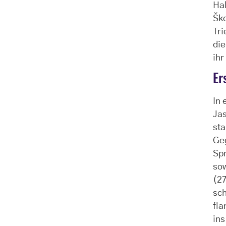
Hal
Ško
Tri
die
ihr
Er
In 
Jas
sta
Geg
Spr
sow
(27
sch
fla
ins