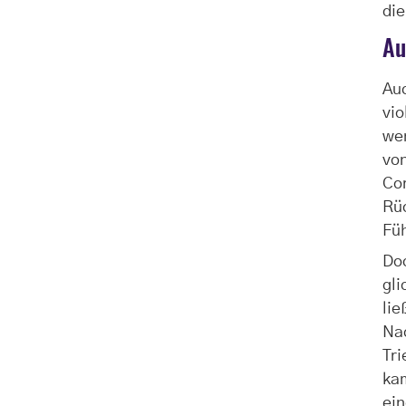
die
Au
Auc
vi
we
von
Cor
Rüc
Füh
Doc
gl
lie
Nac
Tri
ka
ein