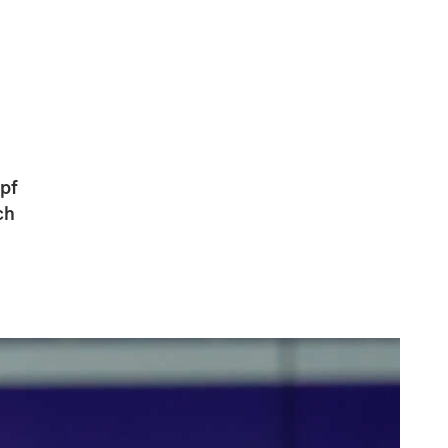
pf
ch