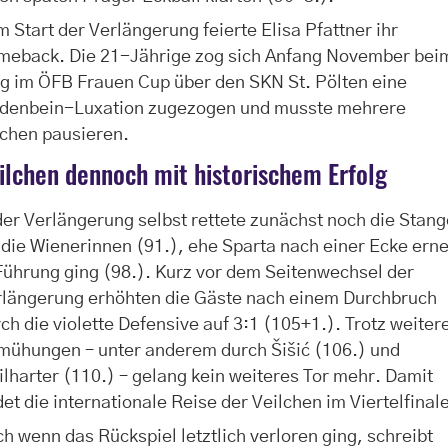
 Start der Verlängerung feierte Elisa Pfattner ihr
meback. Die 21-Jährige zog sich Anfang November bei
g im ÖFB Frauen Cup über den SKN St. Pölten eine
denbein-Luxation zugezogen und musste mehrere
chen pausieren.
ilchen dennoch mit historischem Erfolg
der Verlängerung selbst rettete zunächst noch die Stan
 die Wienerinnen (91.), ehe Sparta nach einer Ecke ern
Führung ging (98.). Kurz vor dem Seitenwechsel der
rlängerung erhöhten die Gäste nach einem Durchbruch
ch die violette Defensive auf 3:1 (105+1.). Trotz weiter
mühungen – unter anderem durch Šišić (106.) und
lharter (110.) – gelang kein weiteres Tor mehr. Damit
et die internationale Reise der Veilchen im Viertelfinal
h wenn das Rückspiel letztlich verloren ging, schreibt