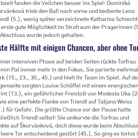
bzeit fanden die Veilchen besser ins Spiel: Dominiká
rvánková trieb den Ball nach vorne und bediente Lena
endl (5.), wenig später verzeichnete Katharina Schiecht
 erste gute Möglichkeit im Strafraum der Pragerinnen (9
 Abschluss wurde jedoch gehalten.
ste Hälfte mit einigen Chancen, aber ohne To
einer intensiven Phase auf beiden Seiten rückte Torfrau
min Pal immer mehr in den Fokus. Sie parierte mehrma
rk (15., 23., 30., 45.) und hielt ihr Team im Spiel. Auf de
enseite sorgten Louise Schöffel mit einem energische
int (13.), ein gefährlicher Freistoß von Modesta Uka (2
ie eine perfekte Flanke von Triendl auf Tatjana Weiss
.) für Gefahr. Die größte Chance vor der Pause hatte
ließlich Triendl selbst: Sie umkurvte die Torfrau und
nkte auf Škorvánková, doch diese wurde beim Abschlus
 leere Tor entscheidend gestört (45.). So ging es torlos 