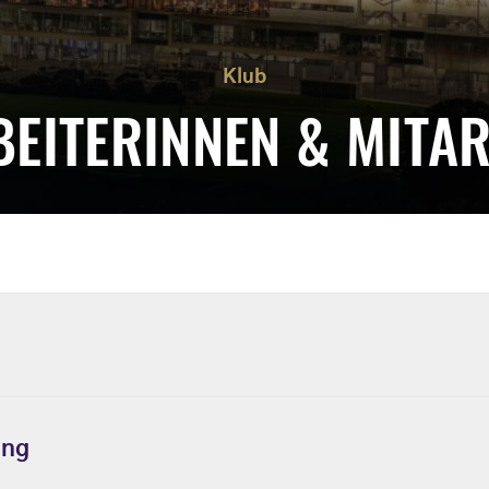
Klub
BEITERINNEN & MITAR
Tomas Zorn
ung
Sportvorstand