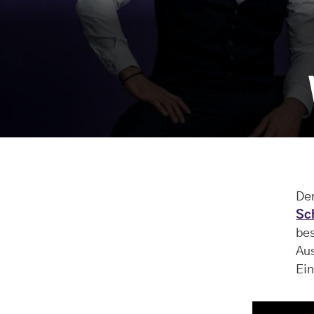
Der
Sc
bes
Aus
Ei