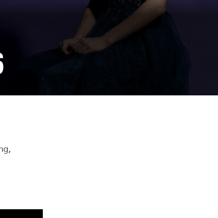
6
ng,