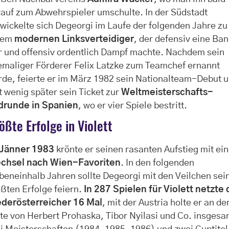
auf zum Abwehrspieler umschulte. In der Südstadt
wickelte sich Degeorgi im Laufe der folgenden Jahre zu
nem
modernen Linksverteidiger
, der defensiv eine Ba
r und offensiv ordentlich Dampf machte. Nachdem sein
emaliger Förderer Felix Latzke zum Teamchef ernannt
de, feierte er im März 1982 sein Nationalteam-Debut 
t wenig später sein Ticket zur
Weltmeisterschafts-
drunde in Spanien
, wo er vier Spiele bestritt.
ößte Erfolge in Violett
Jänner 1983
krönte er seinen rasanten Aufstieg mit ei
chsel nach Wien-Favoriten
. In den folgenden
beneinhalb Jahren sollte Degeorgi mit den Veilchen sei
ßten Erfolge feiern.
In 287 Spielen für Violett netzte 
ederösterreicher 16 Mal
, mit der Austria holte er an de
te von Herbert Prohaska, Tibor Nyilasi und Co. insgesa