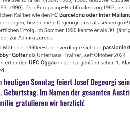
i Meisterschaften (1984, 1985, 1986) und zwei Cuptitel
86, 1990). Den Europacup-Halbfinaleinzug 1983, als d
lchen Kaliber wie den
FC Barcelona oder Inter Mailan
derrangen, bezeichnete Degeorgi einst als seinen größ
rtlichen Erfolg. Im Sommer 1990 kehrte er als 30-jähri
der zur Admira zurück.
t Mitte der 1990er-Jahre verdingte sich der
passionier
bby-Golfer
als Unterhaus-Trainer, seit Oktober 2024
iniert er den
UFC Oggau
in der burgenländischen 1. Kl
rd.
 heutigen Sonntag feiert Josef Degeorgi sei
. Geburtstag. Im Namen der gesamten Austri
milie gratulieren wir herzlich!