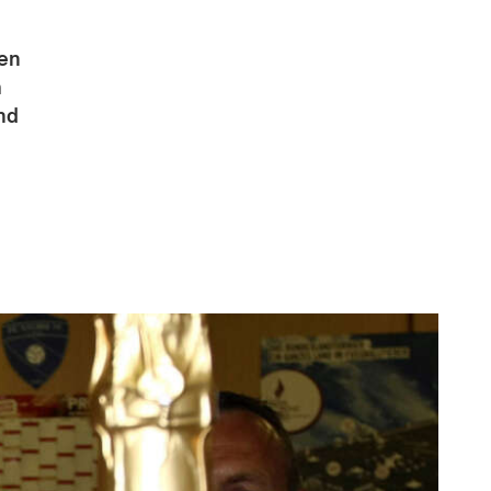
den
m
und