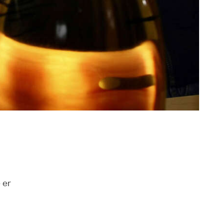
d
 er