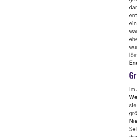
dar
ent
ei
wa
eh
wur
lös
En
Gr
Im
We
sie
grö
Ni
Sei