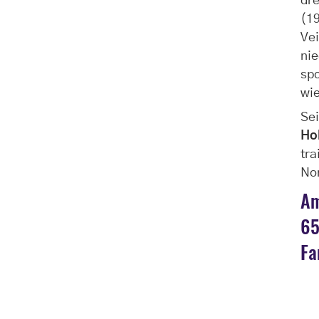
dre
(19
Vei
nie
spo
wie
Sei
Ho
tra
No
Am
65
Fa