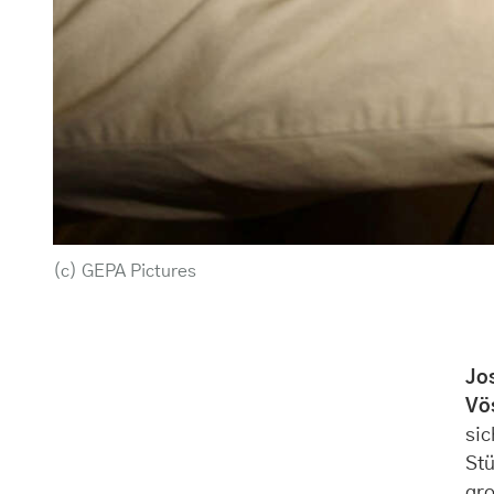
(c) GEPA Pictures
Jo
Vö
sic
Stü
gr