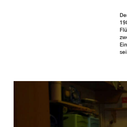
De
19
Fl
zw
Ei
se