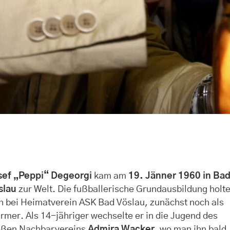
sef „Peppi“ Degeorgi
kam am
19. Jänner 1960 in Ba
slau
zur Welt. Die fußballerische Grundausbildung holte
h bei Heimatverein ASK Bad Vöslau, zunächst noch als
rmer. Als 14-jähriger wechselte er in die Jugend des
oßen Nachbarvereins
Admira Wacker
, wo man ihn bald