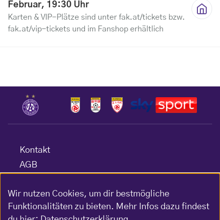
Februar, 19:30 Uhr
Karten & VIP-Plätze sind unter fak.at/tickets bzw.
fak.at/vip-tickets und im Fanshop erhältlich
Kontakt
AGB
Datenschutz
Wir nutzen Cookies, um dir bestmögliche
Barrierefreiheitserklärung
Funktionalitäten zu bieten. Mehr Infos dazu findest
Impressum
du hier:
Datenschutzerklärung