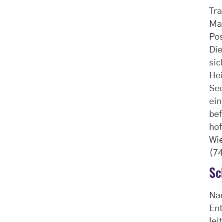
Tra
Ma
Pos
Die
sic
Hei
Seo
ein
bef
hof
Wie
(74
Sc
Na
Ent
lei