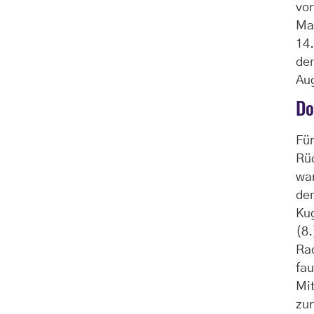
vo
Man
14.
de
Au
Do
Für
Rü
war
der
Kug
(8
Rad
fau
Mit
zur