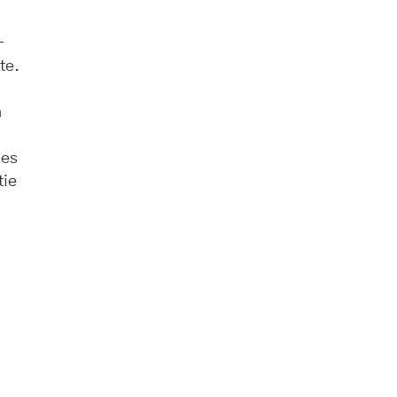
-
te.
n
 es
tie