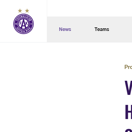
News
Teams
Pr
V
H