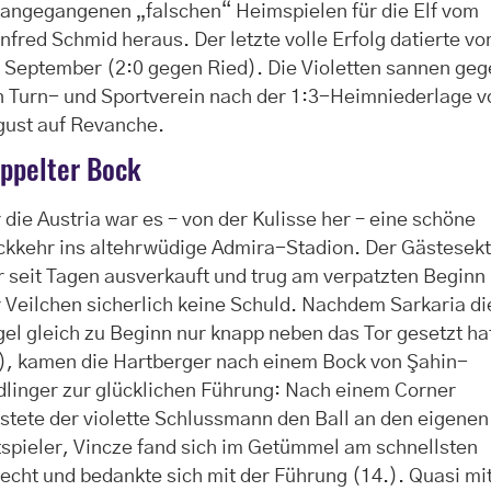
rangegangenen „falschen“ Heimspielen für die Elf vom
fred Schmid heraus. Der letzte volle Erfolg datierte v
 September (2:0 gegen Ried). Die Violetten sannen ge
n Turn- und Sportverein nach der 1:3-Heimniederlage 
gust auf Revanche.
ppelter Bock
 die Austria war es – von der Kulisse her – eine schöne
ckkehr ins altehrwüdige Admira-Stadion. Der Gästesek
 seit Tagen ausverkauft und trug am verpatzten Beginn
 Veilchen sicherlich keine Schuld. Nachdem Sarkaria di
el gleich zu Beginn nur knapp neben das Tor gesetzt ha
.), kamen die Hartberger nach einem Bock von Şahin-
linger zur glücklichen Führung: Nach einem Corner
stete der violette Schlussmann den Ball an den eigenen
spieler, Vincze fand sich im Getümmel am schnellsten
echt und bedankte sich mit der Führung (14.). Quasi mi