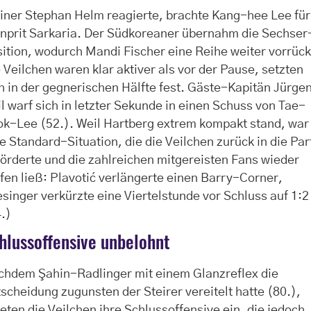
iner Stephan Helm reagierte, brachte Kang-hee Lee für
nprit Sarkaria. Der Südkoreaner übernahm die Sechser
ition, wodurch Mandi Fischer eine Reihe weiter vorrück
 Veilchen waren klar aktiver als vor der Pause, setzten
h in der gegnerischen Hälfte fest. Gäste-Kapitän Jürge
l warf sich in letzter Sekunde in einen Schuss von Tae-
k-Lee (52.). Weil Hartberg extrem kompakt stand, war
e Standard-Situation, die die Veilchen zurück in die Par
örderte und die zahlreichen mitgereisten Fans wieder
fen ließ: Plavotić verlängerte einen Barry-Corner,
singer verkürzte eine Viertelstunde vor Schluss auf 1:2
.)
hlussoffensive unbelohnt
chdem Şahin-Radlinger mit einem Glanzreflex die
scheidung zugunsten der Steirer vereitelt hatte (80.),
teten die Veilchen ihre Schlussoffensive ein, die jedoch