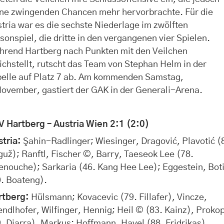
ine zwingenden Chancen mehr hervorbrachte. Für die
tria war es die sechste Niederlage im zwölften
sonspiel, die dritte in den vergangenen vier Spielen.
hrend Hartberg nach Punkten mit den Veilchen
ichstellt, rutscht das Team von Stephan Helm in der
belle auf Platz 7 ab. Am kommenden Samstag,
ovember, gastiert der GAK in der Generali-Arena.
V Hartberg – Austria Wien 2:1 (2:0)
stria:
Şahin-Radlinger; Wiesinger, Dragović, Plavotić (
guž)
; Ranftl, Fischer ©, Barry, Taeseok Lee (78.
nouche); Sarkaria (46. Kang Hee Lee); Eggestein, Bot
0. Boateng).
rtberg:
Hülsmann; Kovacevic (79. Fillafer), Vincze,
ndlhofer, Wilfinger, Hennig; Heil © (83. Kainz), Proko
. Diarra), Markus; Hoffmann, Havel (88. Fridrikas)