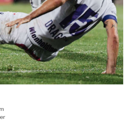
am
rer