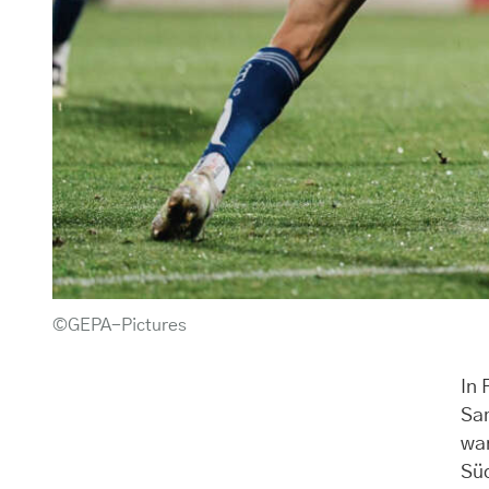
©GEPA-Pictures
In
Sam
war
Süd