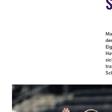
Ma
de
Ei
Ha
si
tr
Sc