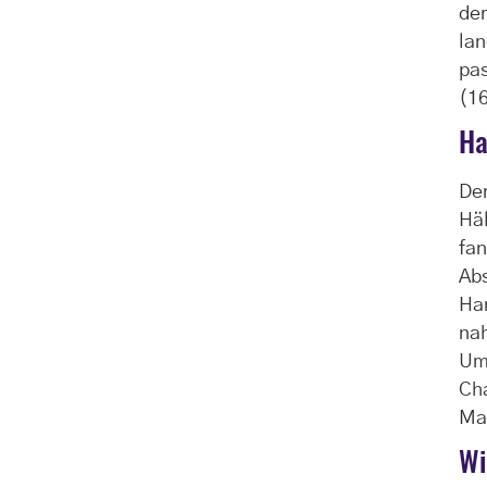
der
lan
pas
(1
Ha
Der
Häl
fan
Abs
Har
na
Um
Cha
Ma
Wi