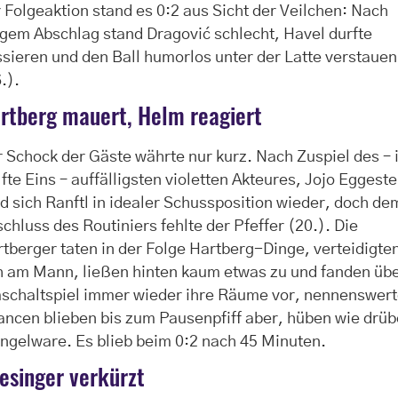
 Folgeaktion stand es 0:2 aus Sicht der Veilchen: Nach
gem Abschlag stand Dragović schlecht, Havel durfte
sieren und den Ball humorlos unter der Latte verstauen
6.).
rtberg mauert, Helm reagiert
 Schock der Gäste währte nur kurz. Nach Zuspiel des – 
fte Eins – auffälligsten violetten Akteures, Jojo Eggeste
d sich Ranftl in idealer Schussposition wieder, doch de
chluss des Routiniers fehlte der Pfeffer (20.). Die
tberger taten in der Folge Hartberg-Dinge, verteidigte
h am Mann, ließen hinten kaum etwas zu und fanden üb
schaltspiel immer wieder ihre Räume vor, nennenswer
ncen blieben bis zum Pausenpfiff aber, hüben wie drüb
ngelware. Es blieb beim 0:2 nach 45 Minuten.
esinger verkürzt