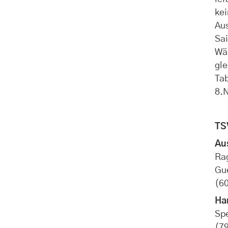
ke
Aus
Sai
Wä
gle
Ta
8.N
TS
Au
Ra
Gue
(6
Ha
Spe
(79