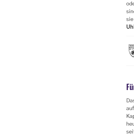
od
sin
sie
Uh
Fü
Das
auf
Ka
he
sei