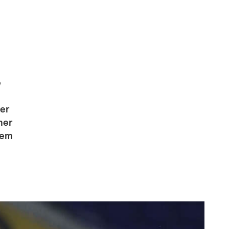
e
ner
ner
lem