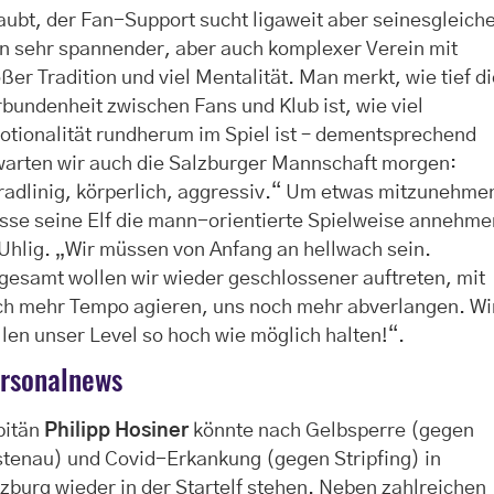
aubt, der Fan-Support sucht ligaweit aber seinesgleich
n sehr spannender, aber auch komplexer Verein mit
ßer Tradition und viel Mentalität. Man merkt, wie tief d
bundenheit zwischen Fans und Klub ist, wie viel
tionalität rundherum im Spiel ist – dementsprechend
warten wir auch die Salzburger Mannschaft morgen:
adlinig, körperlich, aggressiv.“ Um etwas mitzunehme
sse seine Elf die mann-orientierte Spielweise annehme
Uhlig. „Wir müssen von Anfang an hellwach sein.
gesamt wollen wir wieder geschlossener auftreten, mit
ch mehr Tempo agieren, uns noch mehr abverlangen. Wi
len unser Level so hoch wie möglich halten!“.
rsonalnews
pitän
Philipp Hosiner
könnte nach Gelbsperre (gegen
tenau) und Covid-Erkankung (gegen Stripfing) in
zburg wieder in der
Startelf stehen. Neben zahlreichen