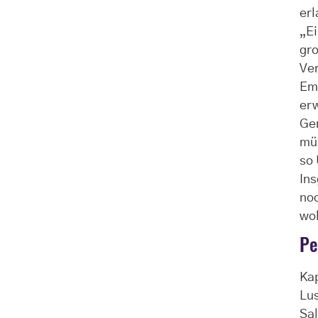
erl
„Ei
gro
Ver
Emo
er
Ger
mü
so 
Ins
no
wol
Pe
Ka
Lus
Sal