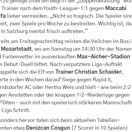
 zu genüge zitierten Begriff der „Doppelbelastung“ wol
r Trainer nach dem Youth-League-1:1 gegen
Maccabi
ifa
lieber vermeiden. „Nicht so tragisch. Die Spieler sin
eit, zwei Spiele pro Woche zu bestreiten. Wichtig ist, d
 in Salzburg mental frisch auftreten.“
eits am Freitagnachmittag reisten die Veilchen im Bus 
e
Mozartstadt
, wo am Samstag um 14:30 Uhr der Name
d Farbenvetter im ausverkauften
Max-Aicher-Stadion
 Debut-Duell bittet. Nach verpatztem Liga-Auftakt
appelte sich die Elf von
Trainer Christian Schaider
,
erte in den Wochen darauf Siege gegen Rapid II,
ridsdorfer AC oder Hertha Wels und hielt – wie beim 2:2
gen Amstetten oder der knappen 1:2-Niederlage gegen
Pölten – auch mit den spielerisch stärkeren Mannschaf
 Liga Schritt.
onders hervor taten sich beim aktuellen Tabellen-
hnten etwa
Denizcan Cosgun
(7 Scorer in 10 Spielen)