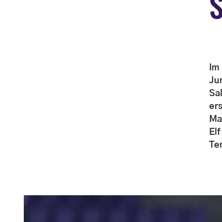
S
Im
Ju
Sal
er
Ma
El
Te