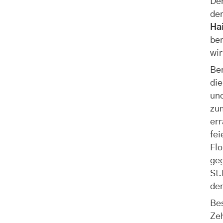
Den
de
Ha
ber
wir
Ber
di
un
zum
err
fei
Flo
ge
St.
der
Bes
Ze