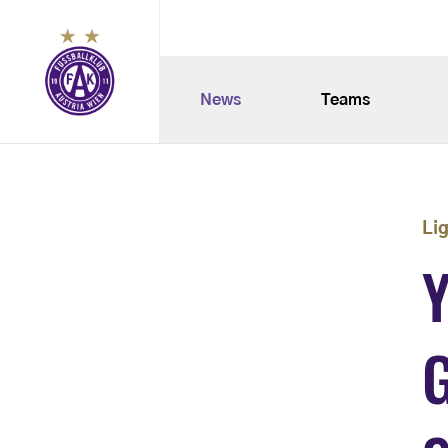
News
Teams
Li
Y
G