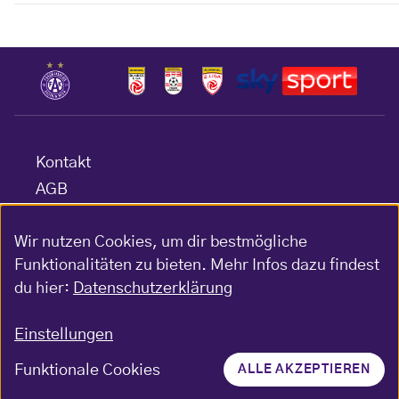
Kontakt
AGB
Datenschutz
Wir nutzen Cookies, um dir bestmögliche
Barrierefreiheitserklärung
Funktionalitäten zu bieten. Mehr Infos dazu findest
Impressum
du hier:
Datenschutzerklärung
Gewinnspiel-Bedingungen
Einstellungen
Funktionale Cookies
ALLE AKZEPTIEREN
© FK Austria Wien