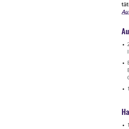
tä
Au
Au
Ha