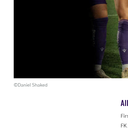
©Daniel Shaked
Al
Fir
FK