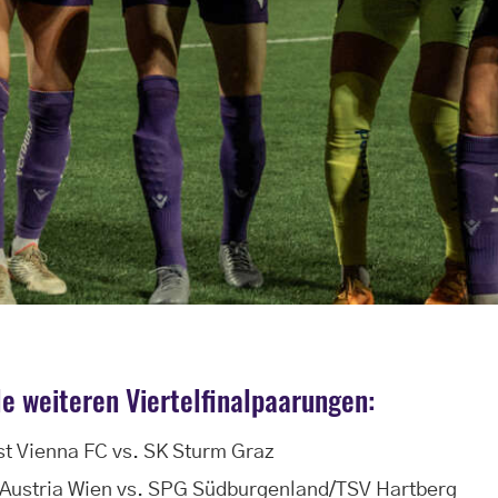
le weiteren Viertelfinalpaarungen:
st Vienna FC vs. SK Sturm Graz
 Austria Wien vs. SPG Südburgenland/TSV Hartberg