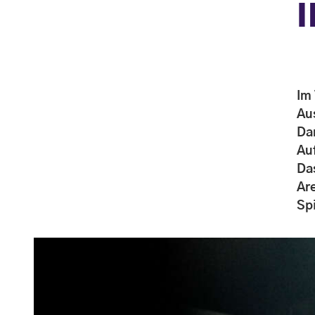
i
Im
Au
Da
Au
Da
Ar
Spi