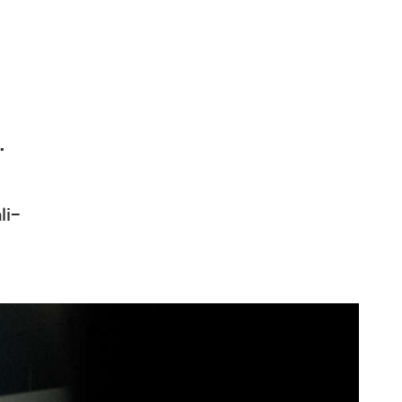
.
li-