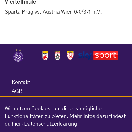
Viertelfinale
Sparta Prag vs. Austria Wien 0:0/3:1 n.V.
Kontakt
AGB
Datenschutz
Wir nutzen Cookies, um dir bestmögliche
Barrierefreiheitserklärung
Funktionalitäten zu bieten. Mehr Infos dazu findest
Impressum
du hier:
Datenschutzerklärung
Gewinnspiel-Bedingungen