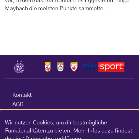
vor, in dem das Team Johannes Eggestein/Philipp
Maybach die meisten Punkte sammelte.
Kontakt
AGB
Datenschutz
Wir nutzen Cookies, um dir bestmögliche
Barrierefreiheitserklärung
Funktionalitäten zu bieten. Mehr Infos dazu findest
Impressum