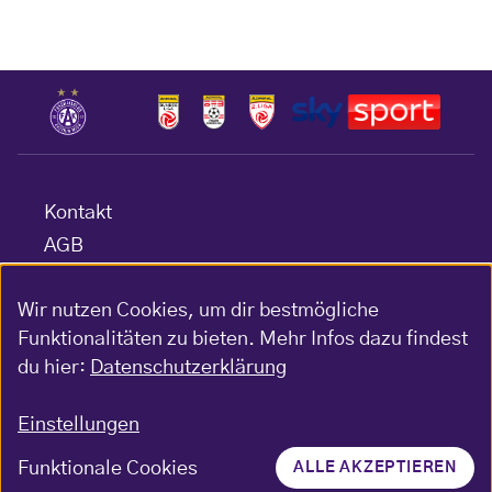
Kontakt
AGB
Datenschutz
Wir nutzen Cookies, um dir bestmögliche
Barrierefreiheitserklärung
Funktionalitäten zu bieten. Mehr Infos dazu findest
Impressum
du hier:
Datenschutzerklärung
Gewinnspiel-Bedingungen
Einstellungen
Funktionale Cookies
ALLE AKZEPTIEREN
© FK Austria Wien