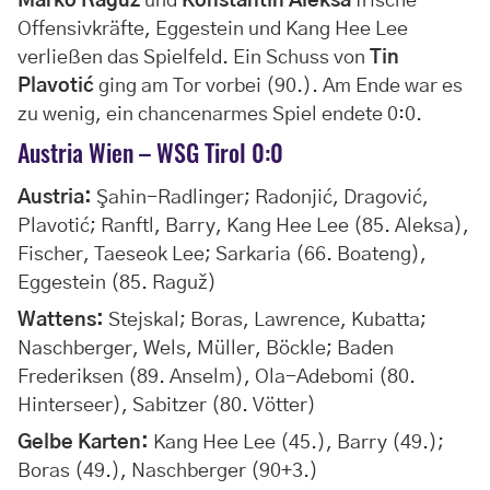
Marko Raguž
und
Konstantin Aleksa
frische
Offensivkräfte, Eggestein und Kang Hee Lee
verließen das Spielfeld. Ein Schuss von
Tin
Plavotić
ging am Tor vorbei (90.). Am Ende war es
zu wenig, ein chancenarmes Spiel endete 0:0.
Austria Wien – WSG Tirol 0:0
Austria:
Şahin-Radlinger; Radonjić, Dragović,
Plavotić; Ranftl, Barry, Kang Hee Lee (85. Aleksa),
Fischer, Taeseok Lee; Sarkaria (66. Boateng),
Eggestein (85. Raguž)
Wattens:
Stejskal; Boras, Lawrence, Kubatta;
Naschberger, Wels, Müller, Böckle; Baden
Frederiksen (89. Anselm), Ola-Adebomi (80.
Hinterseer), Sabitzer (80. Vötter)
Gelbe Karten:
Kang Hee Lee (45.), Barry (49.);
Boras (49.), Naschberger (90+3.)