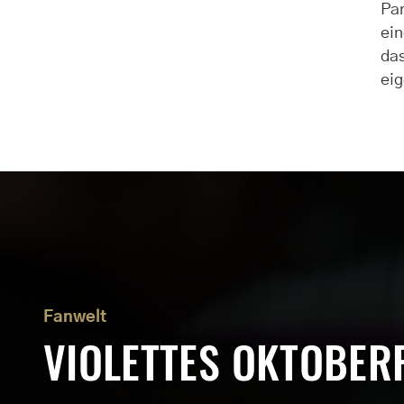
Par
ein
das
ei
Fanwelt
VIOLETTES OKTOBER