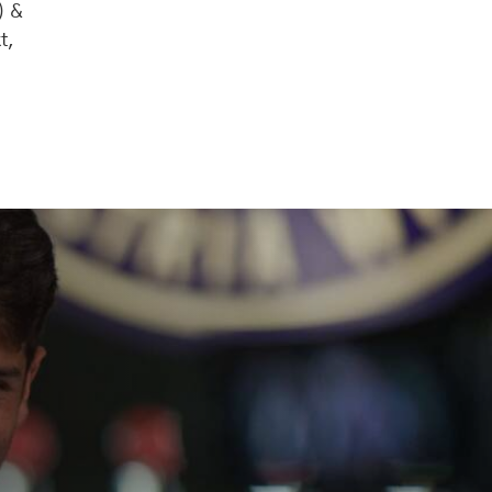
) &
t,