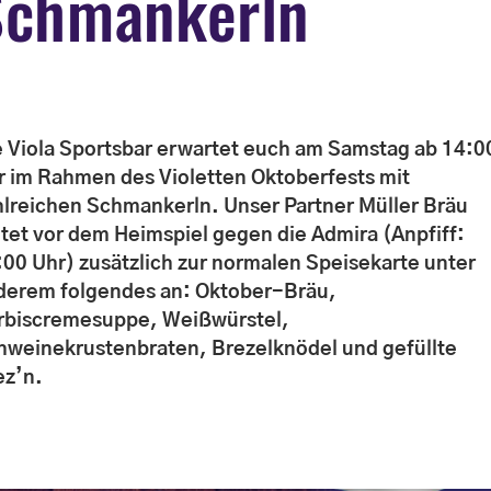
Schmankerln
e Viola Sportsbar erwartet euch am Samstag ab 14:0
r im Rahmen des Violetten Oktoberfests mit
hlreichen Schmankerln. Unser Partner Müller Bräu
etet vor dem Heimspiel gegen die Admira (Anpfiff:
:00 Uhr) zusätzlich zur normalen Speisekarte unter
derem folgendes an: Oktober-Bräu,
rbiscremesuppe, Weißwürstel,
hweinekrustenbraten, Brezelknödel und gefüllte
ez’n.