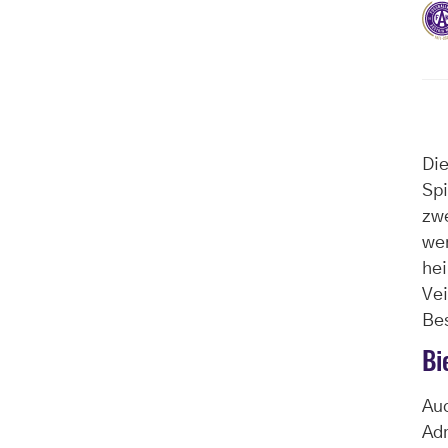
Die
Spi
zwe
we
he
Vei
Be
Bi
Auc
Adm