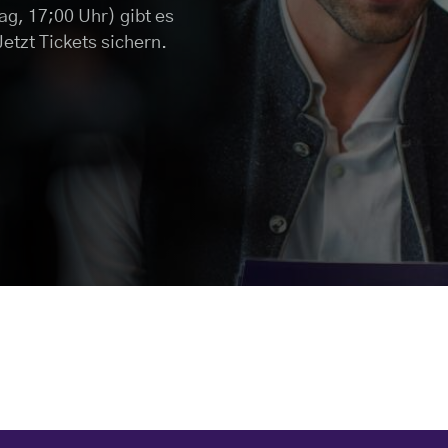
g, 17;00 Uhr) gibt es
etzt Tickets sichern.