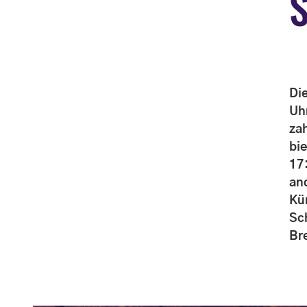
Di
Uh
za
bi
17
an
Kü
Sc
Br