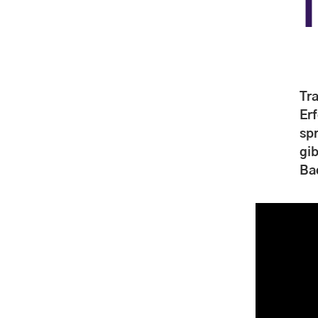
T
Tr
Er
sp
gi
Ba