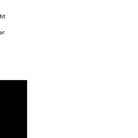
ht
er
s