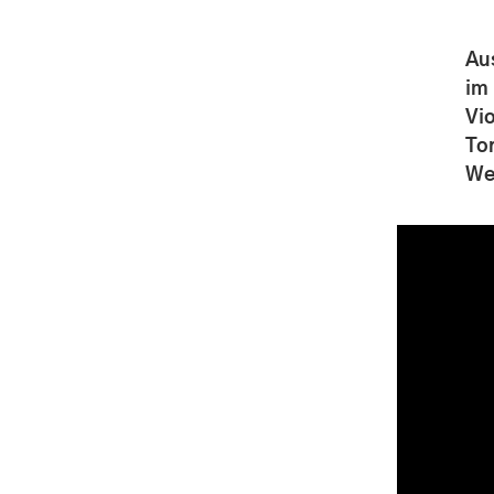
Au
im
Vio
To
We