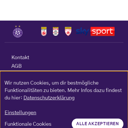
Kontakt
AGB
Datenschutz
Wir nutzen Cookies, um dir bestmögliche
Barrierefreiheitserklärung
Funktionalitäten zu bieten. Mehr Infos dazu findest
Impressum
du hier:
Datenschutzerklärung
Gewinnspiel-Bedingungen
Einstellungen
Funktionale Cookies
ALLE AKZEPTIEREN
© FK Austria Wien