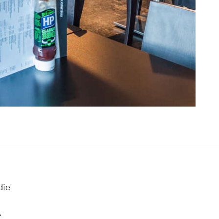
die
.