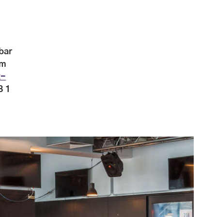
n
bar
um
k-
3 1