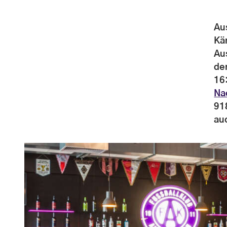
Au
Kä
Au
de
16
Na
91
au