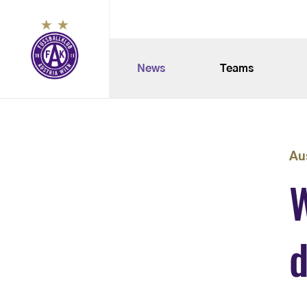
News
Teams
Au
W
d