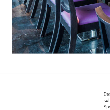
Da
kul
Sp