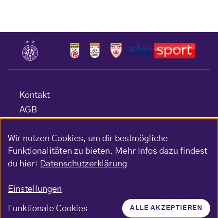
Kontakt
AGB
Datenschutz
Wir nutzen Cookies, um dir bestmögliche
Barrierefreiheitserklärung
Funktionalitäten zu bieten. Mehr Infos dazu findest
Impressum
du hier:
Datenschutzerklärung
Gewinnspiel-Bedingungen
Einstellungen
Funktionale Cookies
ALLE AKZEPTIEREN
© FK Austria Wien