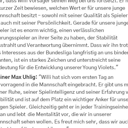
r, dass Willi Vorsager seinen Weg bei uns fortsetzt. Er 
kurzer Zeit bewiesen, welchen Wert er für unsere junge
nschaft besitzt – sowohl mit seiner Qualität als Spieler
 auch mit seiner Persönlichkeit. Gerade für unsere jung
eler ist es enorm wichtig, einen verlässlichen
rungsspieler an ihrer Seite zu haben, der Stabilität
strahlt und Verantwortung übernimmt. Dass wir ihn tro
 Interesses aus der Bundesliga langfristig an uns binde
nten, ist ein starkes Zeichen und unterstreicht seine
eutung für die Entwicklung unserer Young Violets."
ainer Max Uhlig:
"Willi hat sich vom ersten Tag an
vorragend in die Mannschaft eingebracht. Er gibt uns m
ner Ruhe, seiner Spielintelligenz und seiner Erfahrung v
bilität und ist auf dem Platz ein wichtiger Anker für uns
gen Spieler. Gleichzeitig geht er in jeder Trainingseinhe
an und lebt die Mentalität vor, die wir in unserer
nschaft sehen wollen. Es freut mich sehr, dass wir au