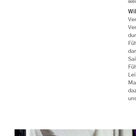
wei
Wil
Ver
Ver
du
Füh
dar
Sai
Fü
Lei
Ma
daz
uns