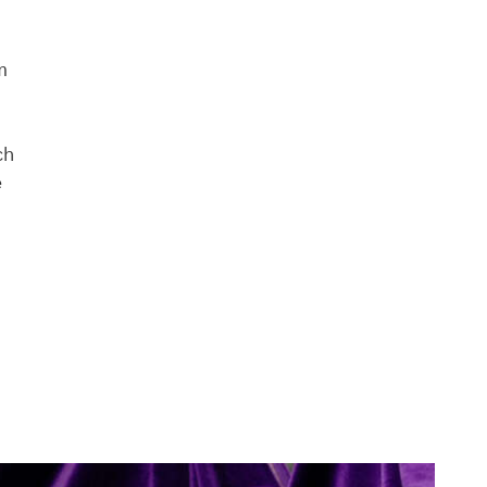
m
ch
e