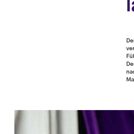
l
De
ver
Fü
De
na
Mal