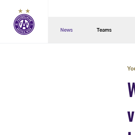
News
Teams
Yo
W
v