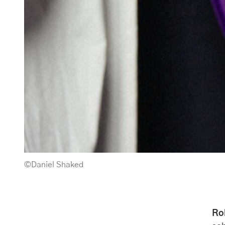
©Daniel Shaked
Ro