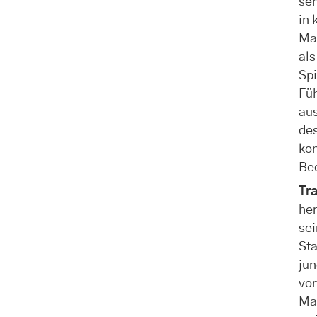
seh
in 
Man
als
Spi
Füh
aus
des
kon
Bed
Tr
her
sei
Sta
jun
vor
Man