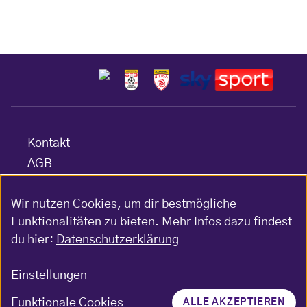
Kontakt
AGB
Datenschutz
Wir nutzen Cookies, um dir bestmögliche
Barrierefreiheitserklärung
Funktionalitäten zu bieten. Mehr Infos dazu findest
Impressum
du hier:
Datenschutzerklärung
Gewinnspiel-Bedingungen
Einstellungen
Funktionale Cookies
ALLE AKZEPTIEREN
© FK Austria Wien