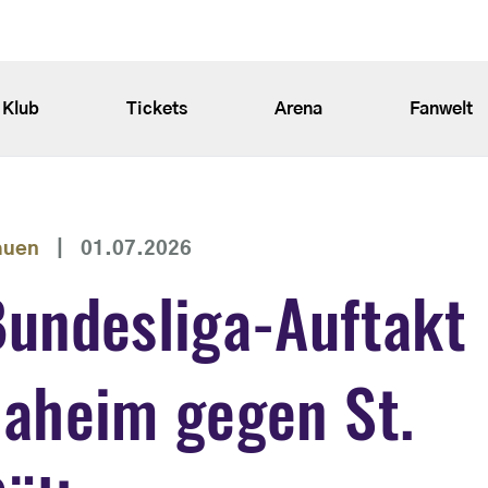
Klub
Tickets
Arena
Fanwelt
auen
|
01.07.2026
undesliga-Auftakt
aheim gegen St.