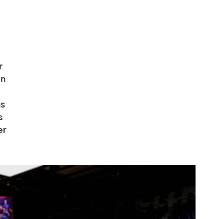
r
en
as
s
er