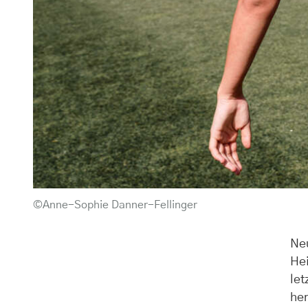
©Anne-Sophie Danner-Fellinger
Ne
Hei
let
her