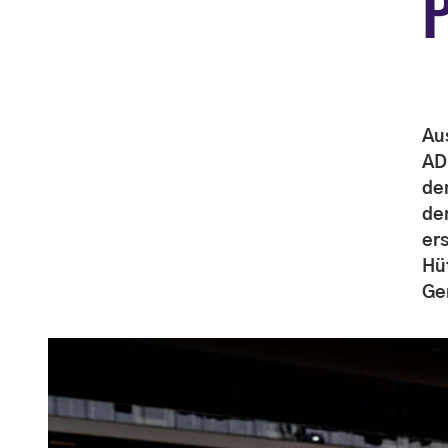
P
Aus
AD
de
de
er
Hü
Ge