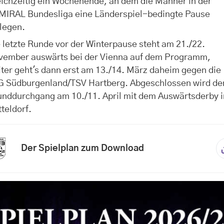
ichzeitig ein Wochenende, an dem die Männer in der
MIRAL Bundesliga eine Länderspiel-bedingte Pause
legen.
 letzte Runde vor der Winterpause steht am 21./22.
vember auswärts bei der Vienna auf dem Programm,
ter geht's dann erst am 13./14. März daheim gegen die
G Südburgenland/TSV Hartberg. Abgeschlossen wird de
unddurchgang am 10./11. April mit dem Auswärtsderby i
teldorf.
Der Spielplan zum Download