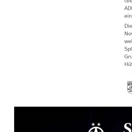
Gle
AD
ein
Die
No
wei
Sp
Gr
Hüt