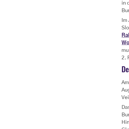
in 
Bu
Im 
Slo
Ra
Wo
mu
2. 
De
Am 
Aug
Vei
Da
Bun
Hin