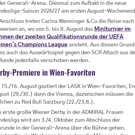
der Generali-Arena. Diesmal zum Auftakt in die neue
ndesliga-Saison 2026/27 am ersten August-Wochenend
Anschluss treten Carina Wenninger & Co die Reise nach
wenien an, wo von 5. bis 8. August das
Miniturnier im
hmen der zweiten Qualifikationsrunde der UEFA
men's Champions League
ansteht. Aus diesem Grund
ss auch das Auswärtsspiel gegen den SCR Altach aus d
Runde jedenfalls verschoben werden.
rby-Premiere in Wien-Favoriten
15./16. August gastiert der LASK in Wien-Favoriten, E
ust (29./30.) dann die Vienna, dazwischen müssen die
lchen zu Red Bull Salzburg (22./23.8.).
s erste große Wiener Derby in der ADMIRAL Frauen
desliga wird am 3./4. Oktober zum Abschluss der
runde in der Generali-Arena über die Bühne gehen.