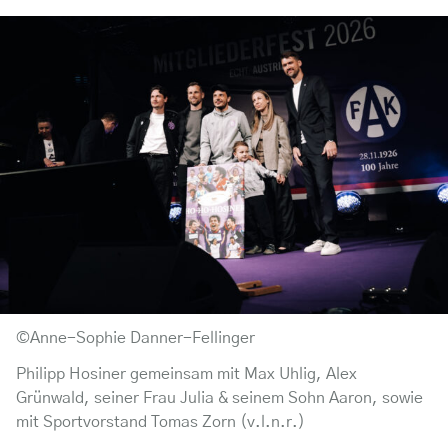
©Anne-Sophie Danner-Fellinger
Philipp Hosiner gemeinsam mit Max Uhlig, Alex
Grünwald, seiner Frau Julia & seinem Sohn Aaron, sowie
mit Sportvorstand Tomas Zorn (v.l.n.r.)