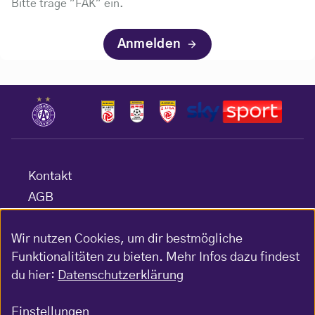
Bitte trage "FAK" ein.
Anmelden
Kontakt
AGB
Datenschutz
Wir nutzen Cookies, um dir bestmögliche
Barrierefreiheitserklärung
Funktionalitäten zu bieten. Mehr Infos dazu findest
Impressum
du hier:
Datenschutzerklärung
Gewinnspiel-Bedingungen
Einstellungen