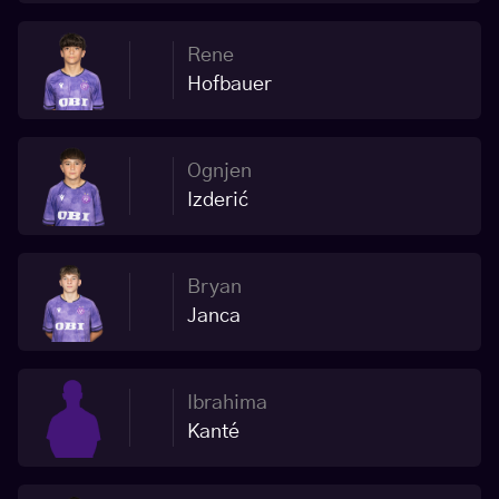
Rene
Hofbauer
Ognjen
Izderić
Bryan
Janca
Ibrahima
Kanté